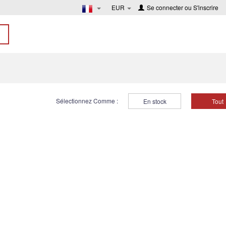
EUR
Se connecter
ou
S'inscrire
Sélectionnez Comme :
En stock
Tout